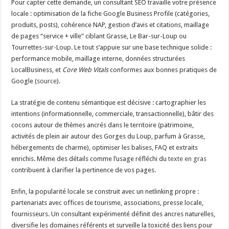
Pour capter cette demande, un consultant SEO travaille votre présence
locale : optimisation de la fiche Google Business Profile (catégories,
produits, posts), cohérence NAP, gestion d’avis et citations, maillage
de pages “service + ville” ciblant Grasse, Le Bar-sur-Loup ou
Tourrettes-sur-Loup. Le tout s’appuie sur une base technique solide :
performance mobile, maillage interne, données structurées
LocalBusiness, et
Core Web Vitals
conformes aux bonnes pratiques de
Google (
source
).
La stratégie de contenu sémantique est décisive : cartographier les
intentions (informationnelle, commerciale, transactionnelle), bâtir des
cocons autour de thèmes ancrés dans le territoire (patrimoine,
activités de plein air autour des Gorges du Loup, parfum à Grasse,
hébergements de charme), optimiser les balises, FAQ et extraits
enrichis. Même des détails comme l’usage réfléchi du
texte en gras
contribuent à clarifier la pertinence de vos pages.
Enfin, la popularité locale se construit avec un netlinking propre :
partenariats avec offices de tourisme, associations, presse locale,
fournisseurs. Un consultant expérimenté définit des ancres naturelles,
diversifie les domaines référents et surveille la toxicité des liens pour